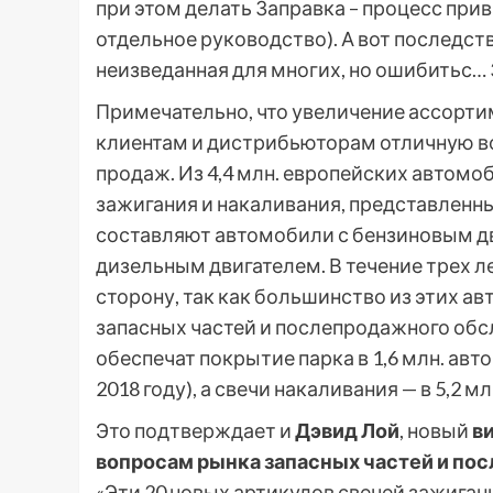
при этом делать
Заправка – процесс прив
отдельное руководство). А вот последст
неизведанная для многих, но ошибитьс…
Примечательно, что увеличение ассорти
клиентам и дистрибьюторам отличную в
продаж. Из 4,4 млн. европейских автомо
зажигания и накаливания, представленны
составляют автомобили с бензиновым дв
дизельным двигателем. В течение трех л
сторону, так как большинство из этих а
запасных частей и послепродажного обсл
обеспечат покрытие парка в 1,6 млн. авт
2018 году), а свечи накаливания — в 5,2 м
Это подтверждает и
Дэвид Лой
, новый
в
вопросам рынка запасных частей и по
«Эти 20 новых артикулов свечей зажига