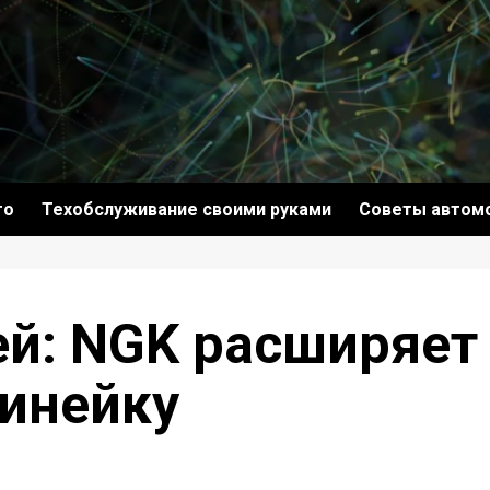
то
Техобслуживание своими руками
Советы автом
ей: NGK расширяет
инейку