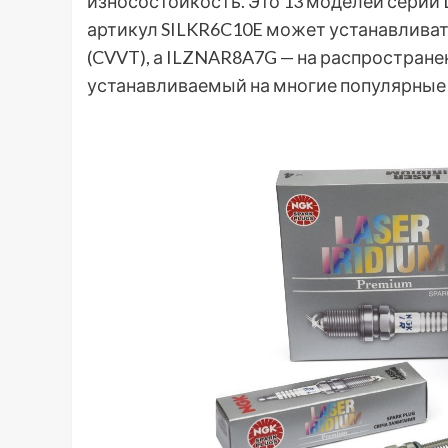
износостойкость. Это 13 моделей серии Las
артикул SILKR6C10E может устанавливать
(CVVT), а ILZNAR8A7G — на распростране
устанавливаемый на многие популярные 