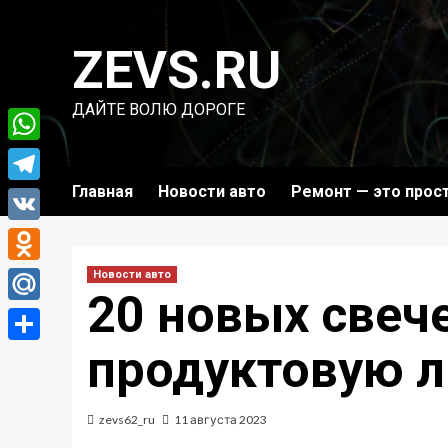
Перейти
к
ZEVS.RU
содержимому
ДАЙТЕ ВОЛЮ ДОРОГЕ
WhatsApp
Главная
Новости авто
Ремонт — это прос
Telegram
VK
Odnoklassniki
Новости авто
20 новых свеч
Mail.Ru
продуктовую л
Отправить
zevs62_ru
11 августа 2023