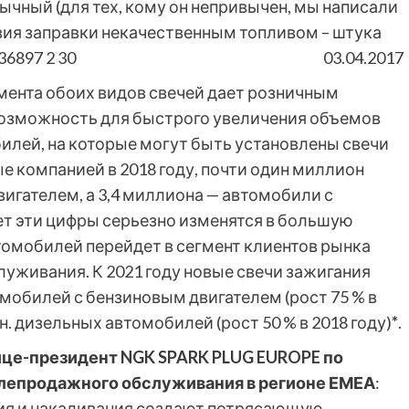
ычный (для тех, кому он непривычен, мы написали
вия заправки некачественным топливом – штука
36897
2
30
03.04.2017
мента обоих видов свечей дает розничным
озможность для быстрого увеличения объемов
билей, на которые могут быть установлены свечи
е компанией в 2018 году, почти один миллион
игателем, а 3,4 миллиона — автомобили с
ет эти цифры серьезно изменятся в большую
втомобилей перейдет в сегмент клиентов рынка
уживания. К 2021 году новые свечи зажигания
омобилей с бензиновым двигателем (рост 75 % в
лн. дизельных автомобилей (рост 50 % в 2018 году)
*
.
ице-президент NGK SPARK PLUG EUROPE по
слепродажного обслуживания в регионе ЕМЕА
:
ния и накаливания создают потрясающую