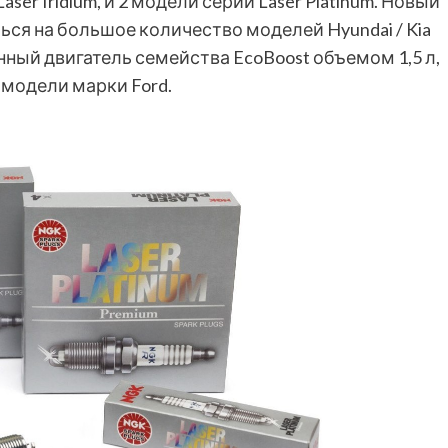
er Iridium, и 2 модели серии Laser Platinum. Новый
ся на большое количество моделей Hyundai / Kia
нный двигатель семейства EcoBoost объемом 1,5 л,
модели марки Ford.