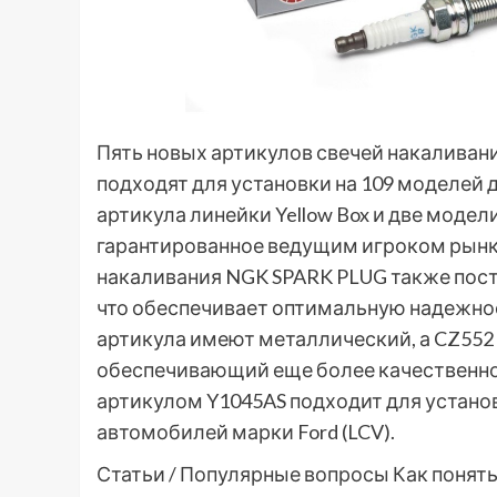
Пять новых артикулов свечей накаливан
подходят для установки на 109 моделей
артикула линейки Yellow Box и две модел
гарантированное ведущим игроком рынка
накаливания NGK SPARK PLUG также пост
что обеспечивает оптимальную надежно
артикула имеют металлический, а CZ552
обеспечивающий еще более качественное 
артикулом Y1045AS подходит для устано
автомобилей марки Ford (LCV).
Статьи / Популярные вопросы
Как понять