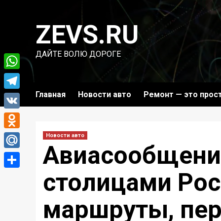
Перейти
к
ZEVS.RU
содержимому
ДАЙТЕ ВОЛЮ ДОРОГЕ
WhatsApp
Главная
Новости авто
Ремонт — это прос
Telegram
VK
Odnoklassniki
Новости авто
Авиасообщени
Mail.Ru
столицами Рос
Отправить
маршруты, пер