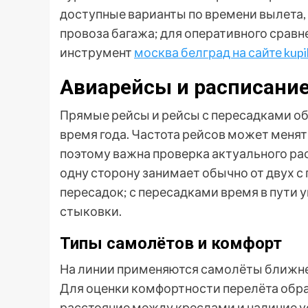
доступные варианты по времени вылета
провоза багажа; для оперативного сравн
инструмент
москва белград на сайте kupib
Авиарейсы и расписани
Прямые рейсы и рейсы с пересадками о
время года. Частота рейсов может менят
поэтому важна проверка актуального рас
одну сторону занимает обычно от двух с
пересадок; с пересадками время в пути 
стыковки.
Типы самолётов и комфорт
На линии применяются самолёты ближне
Для оценки комфортности перелёта обр
расстояние между креслами и наличие у