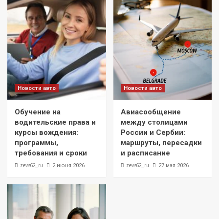
Новости авто
Новости авто
Обучение на
Авиасообщение
водительские права и
между столицами
курсы вождения:
России и Сербии:
программы,
маршруты, пересадки
требования и сроки
и расписание
zevs62_ru
zevs62_ru
2 июня 2026
27 мая 2026