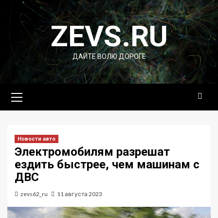
Перейти
к
ZEVS.RU
содержимому
ДАЙТЕ ВОЛЮ ДОРОГЕ
Основное
меню
Новости авто
Электромобилям разрешат
ездить быстрее, чем машинам с
ДВС
zevs62_ru
11 августа 2023