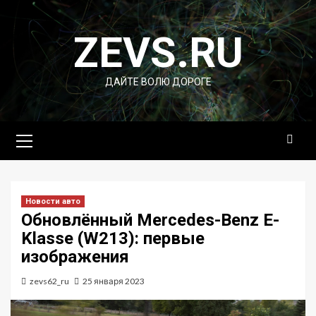
Перейти
к
ZEVS.RU
содержимому
ДАЙТЕ ВОЛЮ ДОРОГЕ
Основное
меню
Новости авто
Обновлённый Mercedes-Benz E-
Klasse (W213): первые
изображения
zevs62_ru
25 января 2023