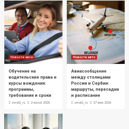
Новости авто
Новости авто
Обучение на
Авиасообщение
водительские права и
между столицами
курсы вождения:
России и Сербии:
программы,
маршруты, пересадки
требования и сроки
и расписание
zevs62_ru
zevs62_ru
2 июня 2026
27 мая 2026