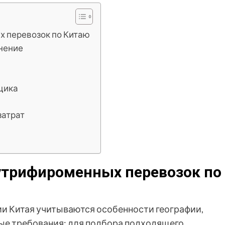
х перевозок по Китаю
енение
щика
затрат
утрифироменных перевозок по
ии Китая учитываются особенности географии,
е требования; для подбора подходящего