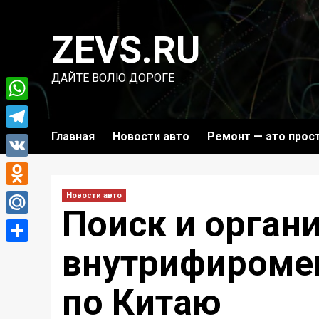
Перейти
к
ZEVS.RU
содержимому
ДАЙТЕ ВОЛЮ ДОРОГЕ
WhatsApp
Главная
Новости авто
Ремонт — это прос
Telegram
VK
Odnoklassniki
Новости авто
Поиск и орган
Mail.Ru
внутрифироме
Отправить
по Китаю