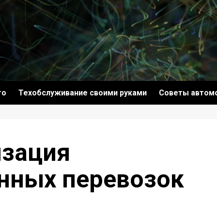
то
Техобслуживание своими руками
Советы автом
изация
нных перевозок