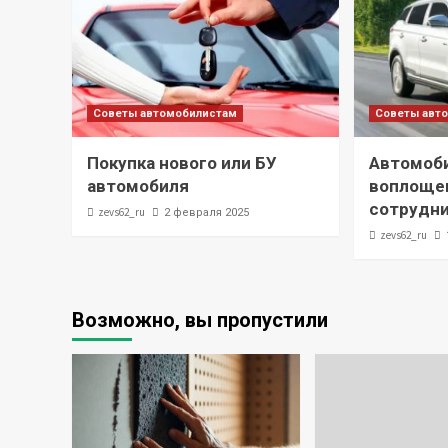
Советы автомобилистам
Советы авт
Покупка нового или БУ
Автомоби
автомобиля
воплощен
сотрудн
zevs62_ru
2 февраля 2025
zevs62_ru
Возможно, вы пропустили