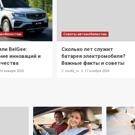
омобилистам
Советы автомобилистам
ли BelGee:
Сколько лет служит
ие инноваций и
батарея электромобиля?
ичества
Важные факты и советы
zevs62_ru
16 января 2025
17 ноября 2024