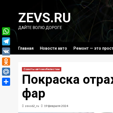
Перейти
к
ZEVS.RU
содержимому
ДАЙТЕ ВОЛЮ ДОРОГЕ
WhatsApp
Главная
Новости авто
Ремонт — это прос
Telegram
VK
Odnoklassniki
Советы автомобилистам
Покраска отра
Mail.Ru
фар
Отправить
zevs62_ru
19 февраля 2024