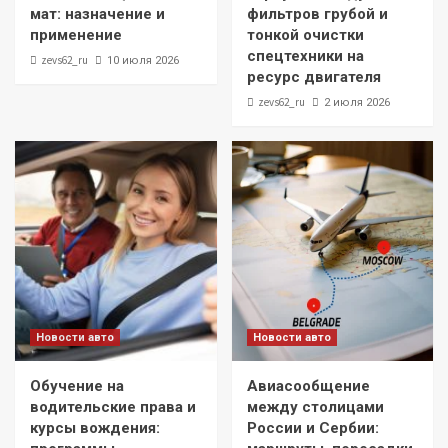
мат: назначение и
фильтров грубой и
применение
тонкой очистки
спецтехники на
zevs62_ru
10 июля 2026
ресурс двигателя
zevs62_ru
2 июля 2026
Новости авто
Новости авто
Обучение на
Авиасообщение
водительские права и
между столицами
курсы вождения:
России и Сербии: