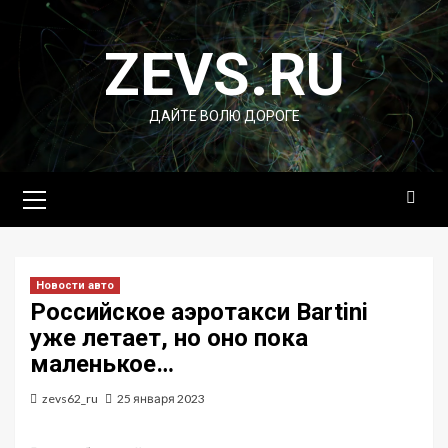
Перейти
к
ZEVS.RU
содержимому
ДАЙТЕ ВОЛЮ ДОРОГЕ
Основное
меню
Новости авто
Российское аэротакси Bartini
уже летает, но оно пока
маленькое…
zevs62_ru
25 января 2023