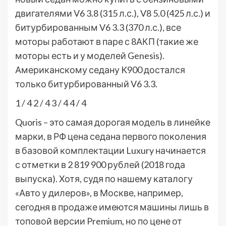
двигателями V6 3.8 (315 л.с.), V8 5.0 (425 л.с.) и
битурбированным V6 3.3 (370 л.с.), все
моторы работают в паре с 8АКП (такие же
моторы есть и у моделей Genesis).
Американскому седану K900 достался
только битурбированный V6 3.3.
1
/ 4
2
/ 4
3
/ 4
4
/ 4
Quoris – это самая дорогая модель в линейке
марки, в РФ цена седана первого поколения
в базовой комплектации Luxury начинается
с отметки в 2 819 900 рублей (2018 года
выпуска). Хотя, судя по нашему каталогу
«Авто у дилеров», в Москве, например,
сегодня в продаже имеются машины лишь в
топовой версии Premium, но по цене от