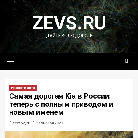
Перейти
к
ZEVS.RU
содержимому
ДАЙТЕ ВОЛЮ ДОРОГЕ
Основное
меню
Новости авто
Самая дорогая Kia в России:
теперь с полным приводом и
новым именем
zevs62_ru
25 января 2023