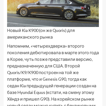
Новый Kia K900 (он же Quoris) для
американского рынка
Напомним, «четырехдверка» второго
поколения дебютировала в марте этого года
в Корее, чуть позже представили версию,
предназначенную для США. Второй
Quoris/K9/K900 построен на той же
платформе, что и Genesis G90, тогда как
седан Kia предыдущей генерации создан на
базе Hyundai Equus (кстати, на смену этому
Хёндэ и пришел G90). На корейском рынке
новый седан можно купить с бензиновыми