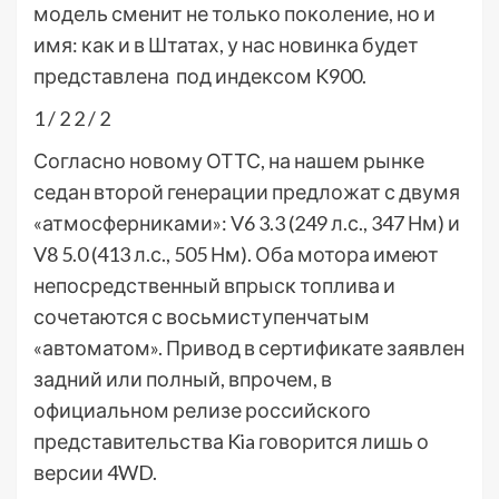
модель сменит не только поколение, но и
имя: как и в Штатах, у нас новинка будет
представлена под индексом K900.
1
/ 2
2
/ 2
Согласно новому ОТТС, на нашем рынке
седан второй генерации предложат с двумя
«атмосферниками»: V6 3.3 (249 л.с., 347 Нм) и
V8 5.0 (413 л.с., 505 Нм). Оба мотора имеют
непосредственный впрыск топлива и
сочетаются с восьмиступенчатым
«автоматом». Привод в сертификате заявлен
задний или полный, впрочем, в
официальном релизе российского
представительства Kia говорится лишь о
версии 4WD.