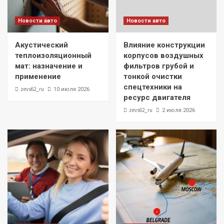
Новости авто
Новости авто
Акустический
Влияние конструкции
теплоизоляционный
корпусов воздушных
мат: назначение и
фильтров грубой и
применение
тонкой очистки
спецтехники на
zevs62_ru
10 июля 2026
ресурс двигателя
zevs62_ru
2 июля 2026