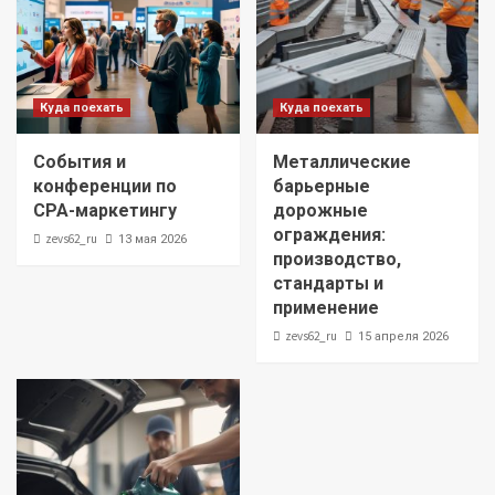
Куда поехать
Куда поехать
События и
Металлические
конференции по
барьерные
CPA-маркетингу
дорожные
ограждения:
zevs62_ru
13 мая 2026
производство,
стандарты и
применение
zevs62_ru
15 апреля 2026