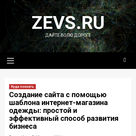
Перейти
к
ZEVS.RU
содержимому
ДАЙТЕ ВОЛЮ ДОРОГЕ
Основное
меню
Куда поехать
Создание сайта с помощью
шаблона интернет-магазина
одежды: простой и
эффективный способ развития
бизнеса