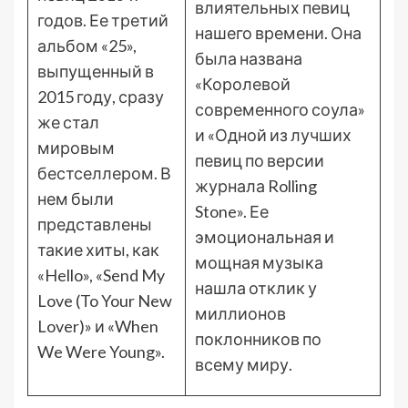
влиятельных певиц
годов. Ее третий
нашего времени. Она
альбом «25»,
была названа
выпущенный в
«Королевой
2015 году, сразу
современного соула»
же стал
и «Одной из лучших
мировым
певиц по версии
бестселлером. В
журнала Rolling
нем были
Stone». Ее
представлены
эмоциональная и
такие хиты, как
мощная музыка
«Hello», «Send My
нашла отклик у
Love (To Your New
миллионов
Lover)» и «When
поклонников по
We Were Young».
всему миру.