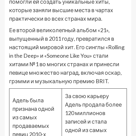
помогли ей создать уникальные хиты,
которые заняли высшие места в чартах
практически во всех странах мира.
Ее второй великолепный альбом «21»,
выпущенный в 2011 году, превратился в
настоящий мировой хит. Его синглы «Rolling
in the Deep» и «Someone Like You» стали
хитами №1 во многих странах и принесли
певице множество наград, включая оскар,
грэмми и музыкальную премию BRIT.
За свою карьеру
Адель была
Адель продала более
признана одной
120 миллионов
из самых
записей и стала
продаваемых
одной из самых
певиц 2010-х