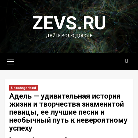
Перейти
к
ZEVS.RU
содержимому
ДАЙТЕ ВОЛЮ ДОРОГЕ
Основное
меню
Uncategorised
Адель — удивительная история
жизни и творчества знаменитой
певицы, ее лучшие песни и
необычный путь к невероятному
успеху