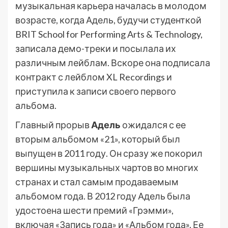
музыкальная карьера началась в молодом
возрасте, когда Адель, будучи студенткой
BRIT School for Performing Arts & Technology,
записала демо-треки и посылала их
различным лейблам. Вскоре она подписала
контракт с лейблом XL Recordings и
приступила к записи своего первого
альбома.
Главный прорыв
Адель
ожидался с ее
вторым альбомом «21», который был
выпущен в 2011 году. Он сразу же покорил
вершины музыкальных чартов во многих
странах и стал самым продаваемым
альбомом года. В 2012 году Адель была
удостоена шести премий «Грэмми»,
включая «Запись года» и «Альбом года». Ее