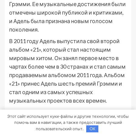
Грэмми. Ее музыкальные достижения были
отмечены широкой публикой и критиками,
и Адель была признана новым голосом
поколения.
В 2011 году Адель выпустила свой второй
альбом «21», который стал настоящим
мировым хитом. Он занял первое место в
чартах более чем в 30 странах и стал самым
продаваемым альбомом 2011 года. Альбом
«21» принес Адель шесть премий Грэмми и
стал одним из самых успешных
музыкальных проектов всех времен.
В 2015 году Адель вернулась на
Этот сайт использует куки-файлы и другие технологии, чтобы
музыкальную сцену с третьим альбомом
помочь вам в навигации, а также предоставить лучший
«25». Он тоже оказался невероятно
пользовательский опыт.
OK