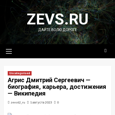
Перейти
к
ZEVS.RU
содержимому
ДАЙТЕ ВОЛЮ ДОРОГЕ
Основное
меню
Uncategorised
Агрис Дмитрий Сергеевич —
биография, карьера, достижения
— Википедия
zevs62_ru
1 августа 2023
0