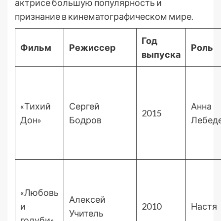
актрисе большую популярность и
признание в кинематографическом мире.
Год
Фильм
Режиссер
Роль
выпуска
«Тихий
Сергей
Анна
2015
Дон»
Бодров
Лебед
«Любовь
Алексей
и
2010
Настя
Учитель
голуби»