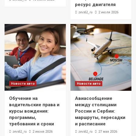
ресурс двигателя
zevs62_ru
2 июля 2026
Новости авто
Новости авто
Обучение на
Авиасообщение
водительские права и
между столицами
курсы вождения:
России и Сербии:
программы,
маршруты, пересадки
требования и сроки
и расписание
zevs62_ru
zevs62_ru
2 июня 2026
27 мая 2026