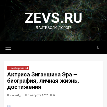
Перейти
к
ZEVS.RU
содержимому
ДАЙТЕ ВОЛЮ ДОРОГЕ
Основное
меню
Uncategorised
Актриса Зиганшина Эра —
биография, личная жизнь,
достижения
zevs62_ru
1 августа 2023
0