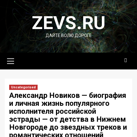
Перейти
к
ZEVS.RU
содержимому
ДАЙТЕ ВОЛЮ ДОРОГЕ
Основное
меню
Uncategorised
Александр Новиков — биография
и личная жизнь популярного
исполнителя российской
эстрады — от детства в Нижнем
Новгороде до звездных треков и
романтических отношений