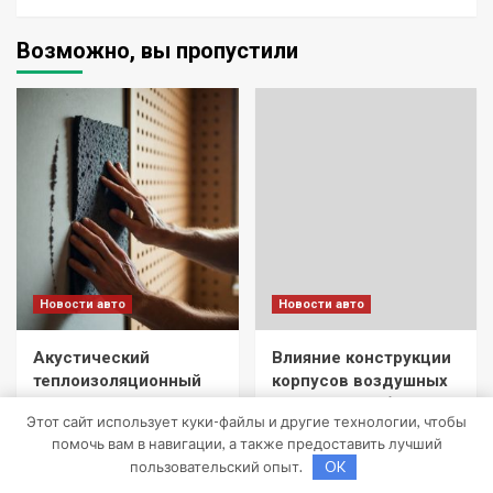
Возможно, вы пропустили
Новости авто
Новости авто
Акустический
Влияние конструкции
теплоизоляционный
корпусов воздушных
мат: назначение и
фильтров грубой и
Этот сайт использует куки-файлы и другие технологии, чтобы
применение
тонкой очистки
помочь вам в навигации, а также предоставить лучший
спецтехники на
zevs62_ru
10 июля 2026
пользовательский опыт.
OK
ресурс двигателя