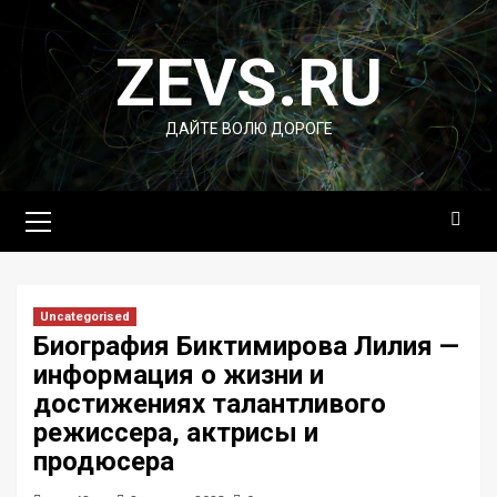
Перейти
к
ZEVS.RU
содержимому
ДАЙТЕ ВОЛЮ ДОРОГЕ
Основное
меню
Uncategorised
Биография Биктимирова Лилия —
информация о жизни и
достижениях талантливого
режиссера, актрисы и
продюсера