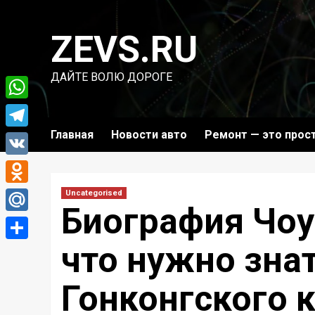
Перейти
к
ZEVS.RU
содержимому
ДАЙТЕ ВОЛЮ ДОРОГЕ
WhatsApp
Главная
Новости авто
Ремонт — это прос
Telegram
VK
Odnoklassniki
Uncategorised
Биография Чоу
Mail.Ru
что нужно знат
Отправить
Гонконгского к