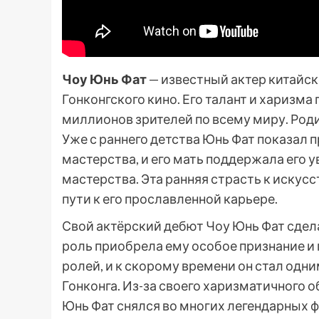
Чоу Юнь Фат
— известный актер китайс
Гонконгского кино. Его талант и харизм
миллионов зрителей по всему миру. Роди
Уже с раннего детства Юнь Фат показал 
мастерства, и его мать поддержала его у
мастерства. Эта ранняя страсть к искус
пути к его прославленной карьере.
Свой актёрский дебют Чоу Юнь Фат сдела
роль приобрела ему особое признание и
ролей, и к скорому времени он стал од
Гонконга. Из-за своего харизматичного о
Юнь Фат снялся во многих легендарных 