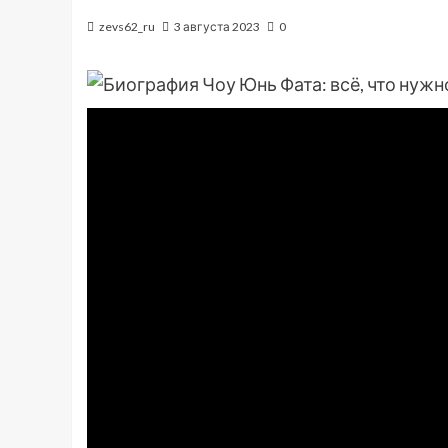
zevs62_ru
3 августа 2023
0