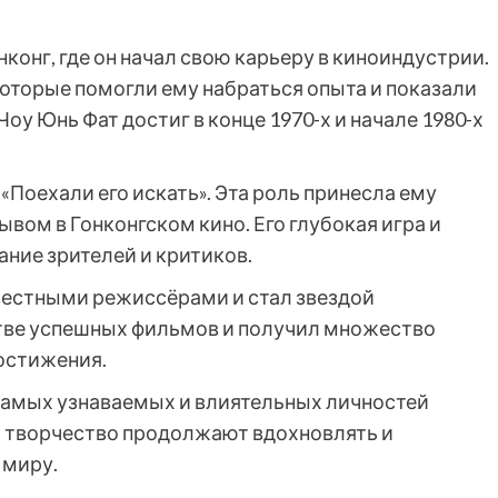
нконг, где он начал свою карьеру в киноиндустрии.
которые помогли ему набраться опыта и показали
оу Юнь Фат достиг в конце 1970-х и начале 1980-х
 «Поехали его искать». Эта роль принесла ему
вом в Гонконгском кино. Его глубокая игра и
ание зрителей и критиков.
вестными режиссёрами и стал звездой
стве успешных фильмов и получил множество
остижения.
 самых узнаваемых и влиятельных личностей
 и творчество продолжают вдохновлять и
 миру.