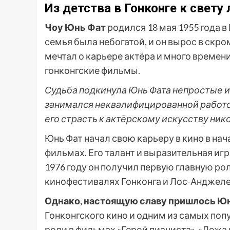
Из детства в Гонконге к свету
Чоу Юнь Фат
родился 18 мая 1955 года в
семья была небогатой, и он вырос в скро
мечтал о карьере актёра и много времен
гонконгские фильмы.
Судьба подкинула Юнь Фата непростые и
занимался неквалифицированной работой
его страсть к актёрскому искусству нико
Юнь Фат начал свою карьеру в кино в нач
фильмах. Его талант и выразительная иг
1976 году он получил первую главную рол
кинофестивалях Гонконга и Лос-Анджеле
Однако, настоящую славу пришлось Юнь
Гонконгского кино и одним из самых поп
роли в фильмах «Герой пианиста», «Лежа