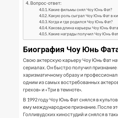
Вопрос-ответ:
Какие фильмы снял Чоу Юнь Фат?
Какую роль сыграл Чоу Юнь Фат в ки
Когда и где родился Чоу Юнь Фат?
Какова длина карьеры Чоу Юнь Фата
Какие награды получил Чоу Юнь Фат 
Биография Чоу Юнь Фат
Свою актерскую карьеру Чоу Юнь Фат нач
сериалах. Он быстро получил признание 
харизматичному образу и профессиональ
одним из самых востребованных актеров 
грехов» и «Три в темноте».
В 1992 году Чоу Юнь Фат снялся в культ
ему международное признание. После эт
Голливудских киностудий и снялся в так