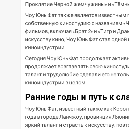
Проклятие Черной жемчужины» и «Тёмны
Чоу Юнь Фат также является известным
собственную киностудию с названием «Ч
фильмов, включая «Брат 2» и «Тигр и Дра
искусству кино, Чоу Юнь Фат стал одной
киноиндустрии.
Сегодня Чоу Юнь Фат продолжает активно
продолжает возглавлять свою киностуди
талант и трудолюбие сделали его не толь
киноиндустрии в целом.
Ранние годы и путь к сл
Чоу Юнь Фат, известный также как Корол
года в городе Ланчжоу, провинция Ляонин
яркий талант и страсть к искусству, поэ