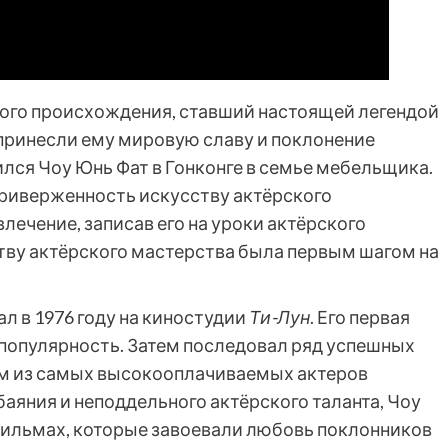
кого происхождения, ставший настоящей легендой
а принесли ему мировую славу и поклонение
лся Чоу Юнь Фат в Гонконге в семье мебельщика.
приверженность искусству актёрского
влечение, записав его на уроки актёрского
ству актёрского мастерства была первым шагом на
л в 1976 году на киностудии
Ти-Лун
. Его первая
 популярность. Затем последовал ряд успешных
ним из самых высокооплачиваемых актеров
баяния и неподдельного актёрского таланта, Чоу
фильмах, которые завоевали любовь поклонников