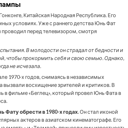
 лампы
 Гонконге, Китайская Народная Республика. Его
мных условиях. Уже с раннего детства Юнь Фат
и проводил перед телевизором, смотря
спытания. В молодости он страдал от бедности и
, чтобы прокормить себя и свою семью. Однако,
гда не исчезала.
але 1970-х годов, снимаясь в независимых
ра вызвали восхищение зрителей и критиков. В
ь в фильме «Беглец», который провел Юнь Фата в
са.
 Фату обрести в 1980-х годах.
Он стал иконой
улярных актеров в азиатском кинематографе. Его
 на смерть» и «Трамвай» принесли ему известность