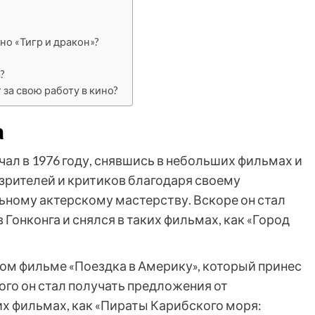
но «Тигр и дракон»?
?
за свою работу в кино?
а
ал в 1976 году, снявшись в небольших фильмах и
зрителей и критиков благодаря своему
ному актерскому мастерству. Вскоре он стал
Гонконга и снялся в таких фильмах, как «Город
овом фильме «Поездка в Америку», который принес
ого он стал получать предложения от
их фильмах, как «Пираты Карибского моря: