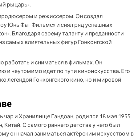
й рыцарь».
 продюсером и режиссером. Он создал
оу Юнь Фат Фильмс» и снял ряд успешных
кон». Благодаря своему таланту и преданности
 из самых влиятельных фигур Гонконгской
 работать и сниматься в фильмах. Он
ю и неутомимо идет по пути киноискусства. Его
ко легендой Гонконгского кино, но и мировой
аве
ь чар и Хранилище Гэндоэн, родился 18 мая 1955
, Китай. С самого раннего детства у него был
тому он начал заниматься актёрским искусством в