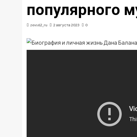
популярного м
zevs62_ru
2 августа 2023
0