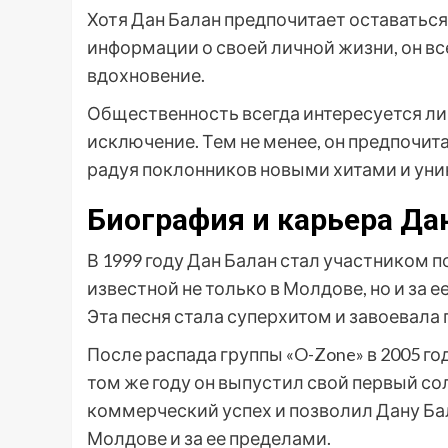
Хотя Дан Балан предпочитает оставатьс
информации о своей личной жизни, он вс
вдохновение.
Общественность всегда интересуется ли
исключение. Тем не менее, он предпочит
радуя поклонников новыми хитами и ун
Биография и карьера Да
В 1999 году Дан Балан стал участником п
известной не только в Молдове, но и за ее
Эта песня стала суперхитом и завоевала
После распада группы «O-Zone» в 2005 го
том же году он выпустил свой первый со
коммерческий успех и позволил Дану Ба
Молдове и за ее пределами.