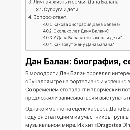
Личная жизнь и семья Дана Балана
Супруга и дети
Вопрос-ответ:
Какова биография Дана Балана?
Сколько лет Дану Балану?
У Дана Балана есть жена и дети?
Как зовут жену Дана Балана?
Дан Балан: биография, 
В молодости Дан Балан проявлял интерес
обучался игре на фортепиано и успешно 
Со временем его талант и творческий по
предложили записываться и выступать н
Однако именно на сцене карьера Дана Ба
году он стал одним из участников групп
музыкальном мире. Их хит «Dragostea Di