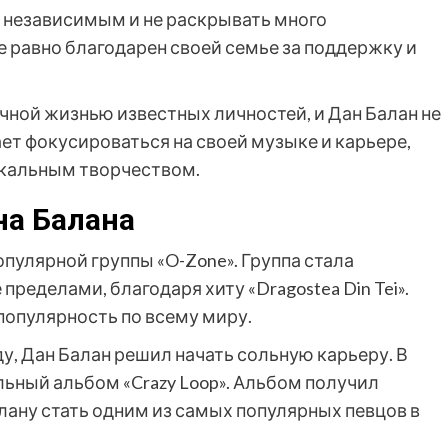
я независимым и не раскрывать много
е равно благодарен своей семье за поддержку и
чной жизнью известных личностей, и Дан Балан не
ает фокусироваться на своей музыке и карьере,
икальным творчеством.
на Балана
опулярной группы «O-Zone». Группа стала
 пределами, благодаря хиту «Dragostea Din Tei».
 популярность по всему миру.
ду, Дан Балан решил начать сольную карьеру. В
льный альбом «Crazy Loop». Альбом получил
лану стать одним из самых популярных певцов в