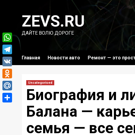
Перейти
к
ZEVS.RU
содержимому
ДАЙТЕ ВОЛЮ ДОРОГЕ
WhatsApp
Главная
Новости авто
Ремонт — это прос
Telegram
VK
Odnoklassniki
Uncategorised
Биография и л
Mail.Ru
Балана — карье
Отправить
семья — все с