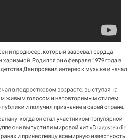
сен и продюсер, который завоевал сердца
харизмой. Родился он 6 февраля 1979 года в
 детства Дан проявил интерес к музыке и начал
чал в подростковом возрасте, выступая на
оим живым голосом и неповторимым стилем
публики и получил признание в своей стране.
алану, когда он стал участником популярной
уппе они выпустили мировой хит «Dragostea din
странах и принес певцу всемирную известность.