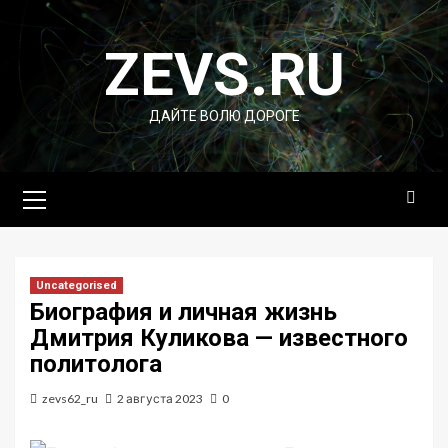
Перейти
к
ZEVS.RU
содержимому
ДАЙТЕ ВОЛЮ ДОРОГЕ
Основное
меню
Uncategorised
Биография и личная жизнь
Дмитрия Куликова — известного
политолога
zevs62_ru
2 августа 2023
0