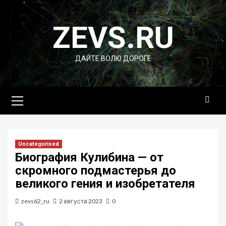
Перейти
к
ZEVS.RU
содержимому
ДАЙТЕ ВОЛЮ ДОРОГЕ
Основное
меню
Uncategorised
Биография Кулибина — от
скромного подмастерья до
великого гения и изобретателя
zevs62_ru
2 августа 2023
0