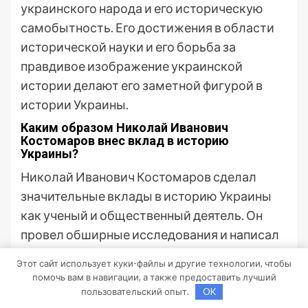
украинского народа и его историческую
самобытность. Его достижения в области
исторической науки и его борьба за
правдивое изображение украинской
истории делают его заметной фигурой в
истории Украины.
Каким образом Николай Иванович
Костомаров внес вклад в историю
Украины?
Николай Иванович Костомаров сделал
значительные вклады в историю Украины
как ученый и общественный деятель. Он
провел обширные исследования и написал
несколько важных исторических работ,
Этот сайт использует куки-файлы и другие технологии, чтобы
посвященных Украине. В своей работе
помочь вам в навигации, а также предоставить лучший
«История Малороссии» он осветил историю
пользовательский опыт.
OK