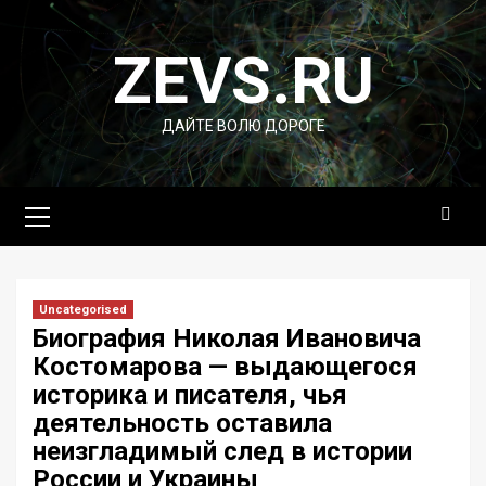
Перейти
к
ZEVS.RU
содержимому
ДАЙТЕ ВОЛЮ ДОРОГЕ
Основное
меню
Uncategorised
Биография Николая Ивановича
Костомарова — выдающегося
историка и писателя, чья
деятельность оставила
неизгладимый след в истории
России и Украины