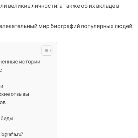
ли великие личности, а также об их вкладе в
 увлекательный мир биографий популярных людей
изненные истории
с
ии
ские отзывы
нов
обеды
grafia.ru?