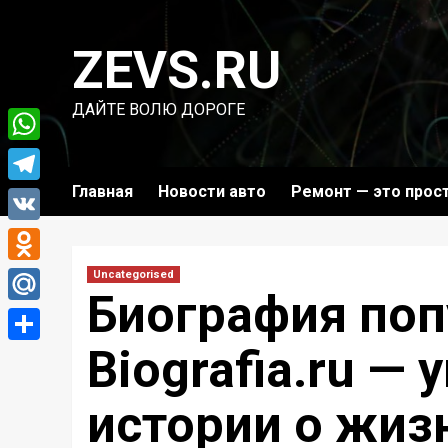
Перейти
к
ZEVS.RU
содержимому
ДАЙТЕ ВОЛЮ ДОРОГЕ
WhatsApp
Главная
Новости авто
Ремонт — это прос
Telegram
VK
Odnoklassniki
Uncategorised
Биография поп
Mail.Ru
Biografia.ru —
Отправить
истории о жиз