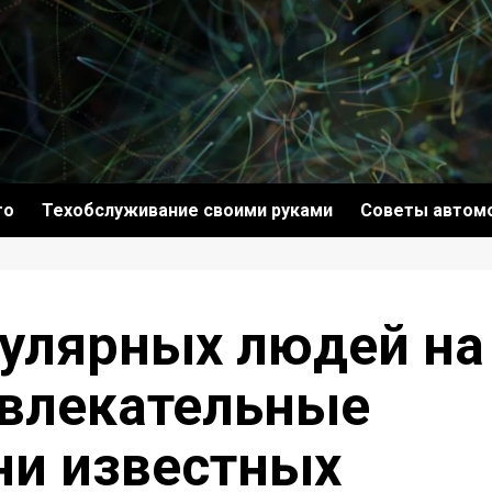
то
Техобслуживание своими руками
Советы автом
улярных людей на
 увлекательные
ни известных