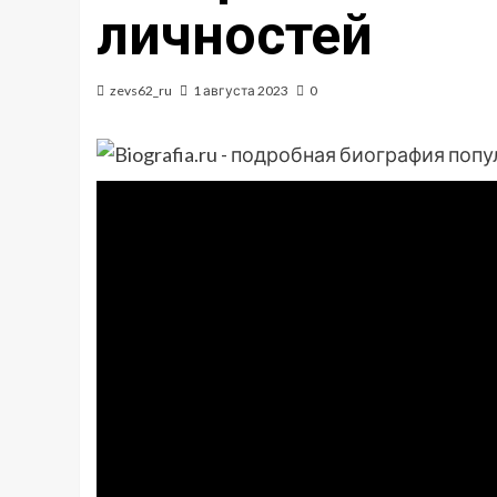
личностей
zevs62_ru
1 августа 2023
0