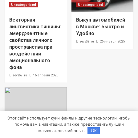
Uncategorised
Uncategorised
Векторная
Выкуп автомобилей
лингвистика тишины:
в Москве: Быстро и
эмерджентные
Удобно
свойства личного
zevs62_ru
26 января 2025
пространства при
воздействии
эмоционального
фона
zevs62_ru
16 апреля 2026
Этот сайт использует куки-файлы и другие технологии, чтобы
помочь вам в навигации, а также предоставить лучший
пользовательский опыт.
OK