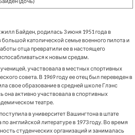
Байден (дочь)
илл Байден, родилась 3 июня 1951 года в
в большой католической семье военного пилота и
работы отца превратили ее в настоящего
риспосабливаться к новым средам.
ученицей, участвовала в местных спортивных
кого совета. В 1969 году ее отец был переведен в
ла свое образование в средней школе Глэнс
сь она активно участвовала в спортивных
адемическом театре.
оступила в университет Вашингтона в штате
 по английской литературе в 1973 году. Во время
ьность студенческих организаций и занималась