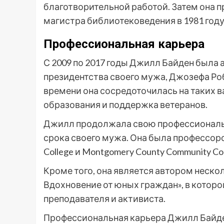
благотворительной работой. Затем она 
магистра библиотековедения в 1981 году
Профессиональная карьера
С 2009 по 2017 годы Джилл Байден была
президентства своего мужа, Джозефа Роб
времени она сосредоточилась на таких 
образования и поддержка ветеранов.
Джилл продолжала свою профессиональн
срока своего мужа. Она была профессором
College и Montgomery County Community Col
Кроме того, она является автором несколь
Вдохновение от юных граждан», в которо
преподавателя и активиста.
Профессиональная карьера Джилл Байде