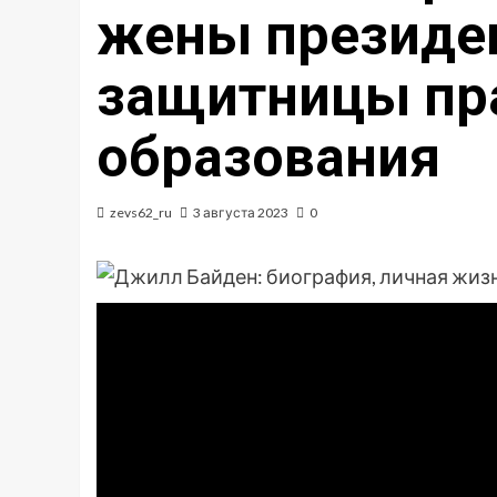
жены президе
защитницы пра
образования
zevs62_ru
3 августа 2023
0