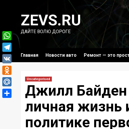
Перейти
к
ZEVS.RU
содержимому
ДАЙТЕ ВОЛЮ ДОРОГЕ
WhatsApp
Главная
Новости авто
Ремонт — это прос
Telegram
VK
Odnoklassniki
Uncategorised
Джилл Байден 
Mail.Ru
личная жизнь 
Отправить
политике перв