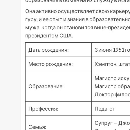
образование в обмен на их службу в Афга
Она активно осуществляет свою карьеру
гуру, и ее опыт и знания в образователь
мужа, когда он становился вице-президен
президентом США.
Дата рождения:
3 июня 1951 г
Место рождения:
Хэмптон, шта
Магистр искус
Образование:
Магистр обра
Доктор филос
Профессия:
Педагог
Супруг — Джо
Семья: