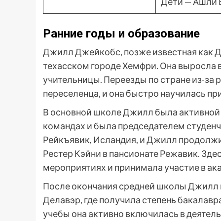
Дети — Ашли 
Ранние годы и образование
Джилл Джейкобс, позже известная как Дж
техасском городе Хемфри. Она выросла 
учительницы. Переезды по стране из-за 
переселенца, и она быстро научилась п
В основной школе Джилл была активной 
командах и была председателем студенчес
Рейкъявик, Исландия, и Джилл продолжи
Рестер Кэйни в пансионате Режавик. Зде
мероприятиях и принимала участие в ак
После окончания средней школы Джилл п
Делавэр, где получила степень бакалавра
учебы она активно включилась в деятел