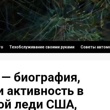
то
Техобслуживание своими руками
Советы автом
— биография,
и активность в
ой леди США,