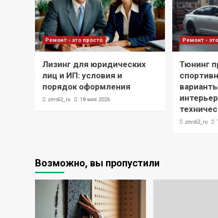
Ремонт - это просто
Ремонт - эт
Лизинг для юридических
Тюнинг п
лиц и ИП: условия и
спортивн
порядок оформления
варианты
интерьер
zevs62_ru
18 мая 2026
техниче
zevs62_ru
Возможно, вы пропустили