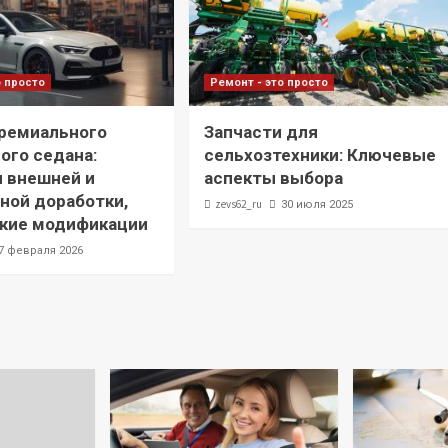
о просто
Ремонт - это просто
ремиального
Запчасти для
ого седана:
сельхозтехники: Ключевые
 внешней и
аспекты выбора
ной доработки,
zevs62_ru
30 июля 2025
ские модификации
7 февраля 2026