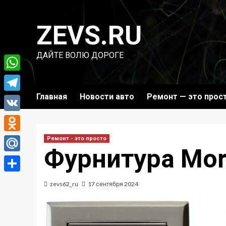
Перейти
к
ZEVS.RU
содержимому
ДАЙТЕ ВОЛЮ ДОРОГЕ
WhatsApp
Главная
Новости авто
Ремонт — это прос
Telegram
VK
Odnoklassniki
Ремонт - это просто
Фурнитура More
Mail.Ru
Отправить
zevs62_ru
17 сентября 2024