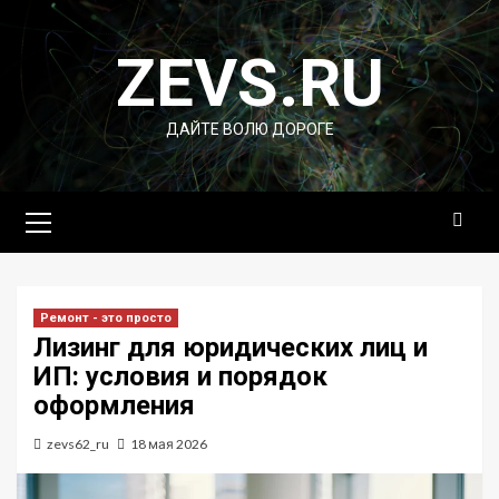
Перейти
к
ZEVS.RU
содержимому
ДАЙТЕ ВОЛЮ ДОРОГЕ
Основное
меню
Ремонт - это просто
Лизинг для юридических лиц и
ИП: условия и порядок
оформления
zevs62_ru
18 мая 2026