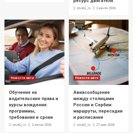
ресурс двигателя
zevs62_ru
2 июля 2026
Новости авто
Новости авто
Обучение на
Авиасообщение
водительские права и
между столицами
курсы вождения:
России и Сербии:
программы,
маршруты, пересадки
требования и сроки
и расписание
zevs62_ru
zevs62_ru
2 июня 2026
27 мая 2026