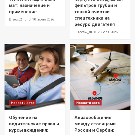
мат: назначение и
фильтров грубой и
применение
тонкой очистки
спецтехники на
zevs62_ru
10 июля 2026
ресурс двигателя
zevs62_ru
2 июля 2026
Новости авто
Новости авто
Обучение на
Авиасообщение
водительские права и
между столицами
курсы вождения:
России и Сербии: