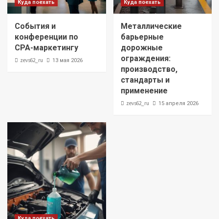
Куда поехать
Куда поехать
События и
Металлические
конференции по
барьерные
CPA-маркетингу
дорожные
ограждения:
zevs62_ru
13 мая 2026
производство,
стандарты и
применение
zevs62_ru
15 апреля 2026
Куда поехать