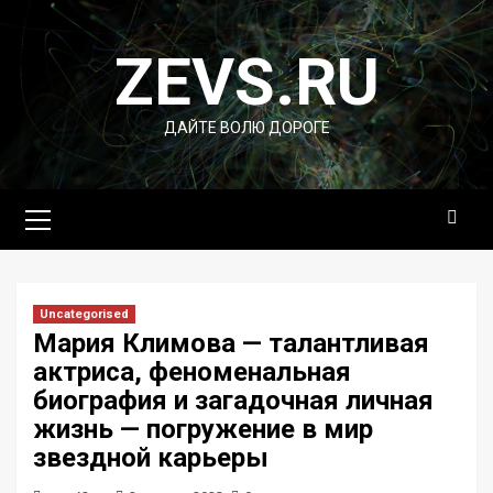
Перейти
к
ZEVS.RU
содержимому
ДАЙТЕ ВОЛЮ ДОРОГЕ
Основное
меню
Uncategorised
Мария Климова — талантливая
актриса, феноменальная
биография и загадочная личная
жизнь — погружение в мир
звездной карьеры