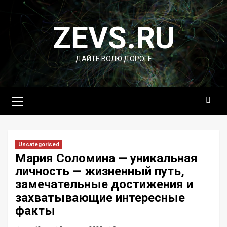
Перейти
к
ZEVS.RU
содержимому
ДАЙТЕ ВОЛЮ ДОРОГЕ
Основное
меню
Uncategorised
Мария Соломина — уникальная
личность — жизненный путь,
замечательные достижения и
захватывающие интересные
факты