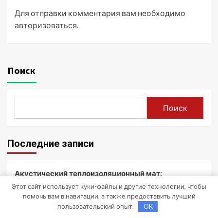
Для отправки комментария вам необходимо
авторизоваться
.
Поиск
Поиск
Последние записи
Акустический теплоизоляционный мат:
назначение и применение
Этот сайт использует куки-файлы и другие технологии, чтобы
помочь вам в навигации, а также предоставить лучший
Влияние конструкции корпусов воздушных
пользовательский опыт.
OK
фильтров грубой и тонкой очистки спецтехники на