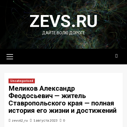
Перейти
к
ZEVS.RU
содержимому
ДАЙТЕ ВОЛЮ ДОРОГЕ
Основное
меню
Uncategorised
Меликов Александр
Феодосьевич — житель
Ставропольского края — полная
история его жизни и достижений
zevs62_ru
1 августа 2023
0