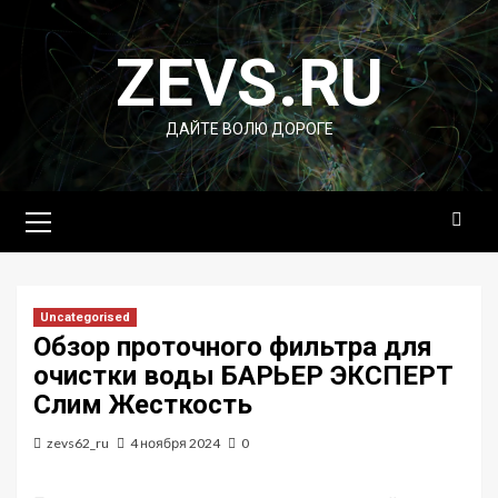
Перейти
к
ZEVS.RU
содержимому
ДАЙТЕ ВОЛЮ ДОРОГЕ
Основное
меню
Uncategorised
Обзор проточного фильтра для
очистки воды БАРЬЕР ЭКСПЕРТ
Слим Жесткость
zevs62_ru
4 ноября 2024
0