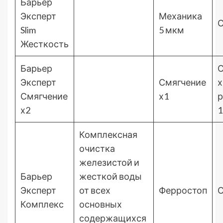
Барьер
Эксперт
Механика
С
Slim
5 мкм
Жесткость
Барьер
С
Эксперт
Смягчение
х
Смягчение
х1
р
х2
1
Комплексная
очистка
железистой и
Барьер
жесткой воды
Эксперт
от всех
Ферростоп
С
Комплекс
основных
содержащихся