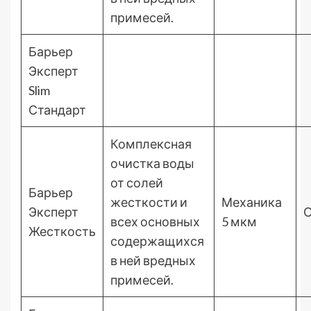
примесей.
Барьер
Эксперт
Slim
Стандарт
Комплексная
очистка воды
от солей
Барьер
жесткости и
Механика
Эксперт
С
всех основных
5 мкм
Жесткость
содержащихся
в ней вредных
примесей.