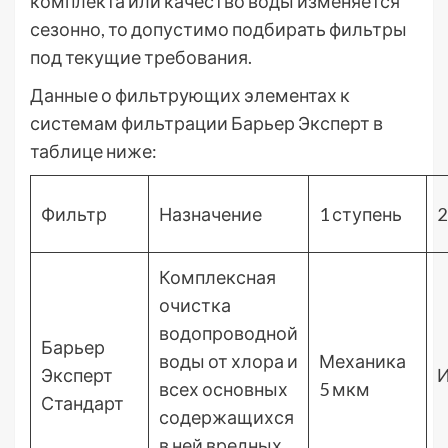
комплекта или качество воды изменяется
сезонно, то допустимо подбирать фильтры
под текущие требования.
Данные о фильтрующих элементах к
системам фильтрации Барьер Эксперт в
таблице ниже:
Фильтр
Назначение
1 ступень
2
Комплексная
очистка
водопроводной
Барьер
воды от хлора и
Механика
Эксперт
всех основных
5 мкм
Стандарт
содержащихся
в ней вредных