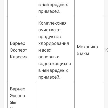
в ней вредных
примесей.
Комплексная
очистка от
продуктов
Барьер
хлорирования
Механика
Эксперт
и всех
К
5 мкм
Классик
основных
содержащихся
в ней вредных
примесей.
Барьер
Эксперт
Slim