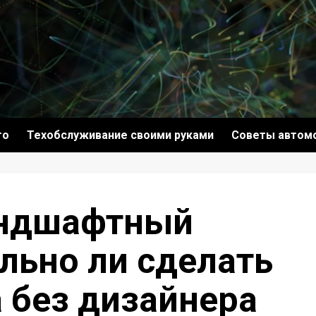
то
Техобслуживание своими руками
Советы автом
андшафтный
ально ли сделать
а без дизайнера