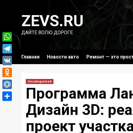
Перейти
к
ZEVS.RU
содержимому
ДАЙТЕ ВОЛЮ ДОРОГЕ
WhatsApp
Главная
Новости авто
Ремонт — это прос
Telegram
VK
Odnoklassniki
Uncategorised
Программа Л
Mail.Ru
Дизайн 3D: ре
Отправить
проект участк