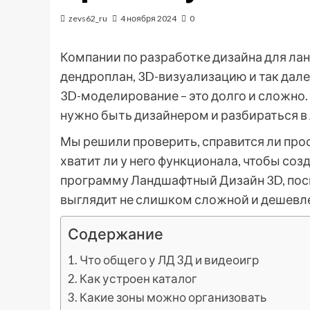
zevs62_ru
4 ноября 2024
0
Компании по разработке дизайна для ланд
дендроплан, 3D-визуализацию и так далее
3D-моделирование – это долго и сложно.
нужно быть дизайнером и разбираться в
Мы решили проверить, справится ли прос
хватит ли у него функционала, чтобы со
программу Ландшафтный Дизайн 3D, поск
выглядит не слишком сложной и дешевл
Содержание
Что общего у ЛД 3Д и видеоигр
Как устроен каталог
Какие зоны можно организовать