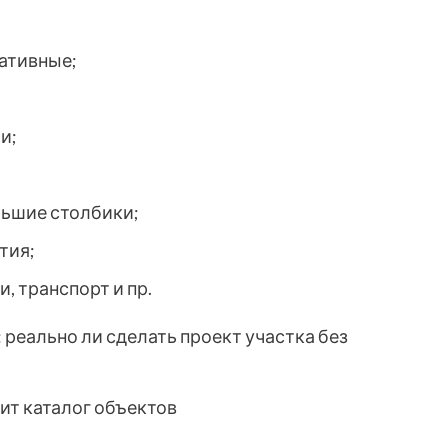
ративные;
;
и;
;
льшие столбики;
тия;
, транспорт и пр.
ит каталог объектов