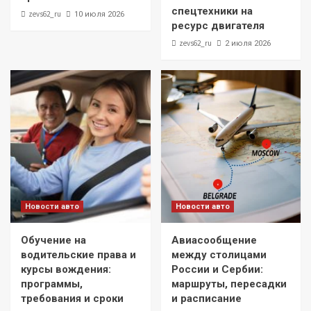
спецтехники на
zevs62_ru
10 июля 2026
ресурс двигателя
zevs62_ru
2 июля 2026
Новости авто
Новости авто
Обучение на
Авиасообщение
водительские права и
между столицами
курсы вождения:
России и Сербии:
программы,
маршруты, пересадки
требования и сроки
и расписание