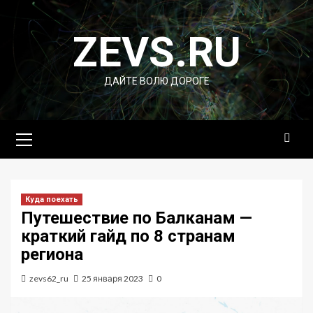
Перейти
к
ZEVS.RU
содержимому
ДАЙТЕ ВОЛЮ ДОРОГЕ
Основное
меню
Куда поехать
Путешествие по Балканам —
краткий гайд по 8 странам
региона
zevs62_ru
25 января 2023
0