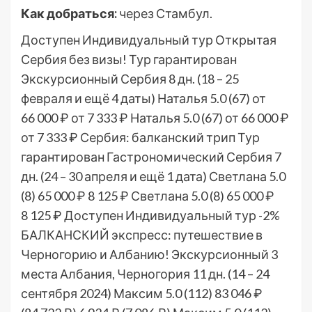
Как добраться:
через Стамбул.
Доступен Индивидуальный тур
Открытая
Сербия без визы! Тур гарантирован
Экскурсионный Сербия
8 дн.
(18 – 25
февраля и ещё 4 даты)
Наталья 5.0
(67)
от
66 000 ₽
от 7 333 ₽
Наталья 5.0
(67)
от 66 000 ₽
от 7 333 ₽
Сербия: балканский трип Тур
гарантирован Гастрономический Сербия
7
дн.
(24 – 30 апреля и ещё 1 дата)
Светлана 5.0
(8)
65 000 ₽
8 125 ₽
Светлана 5.0
(8)
65 000 ₽
8 125 ₽
Доступен Индивидуальный тур
-2%
БАЛКАНСКИЙ экспресс: путешествие в
Черногорию и Албанию! Экскурсионный 3
места Албания, Черногория
11 дн.
(14 – 24
сентября 2024)
Максим 5.0
(112)
83 046 ₽