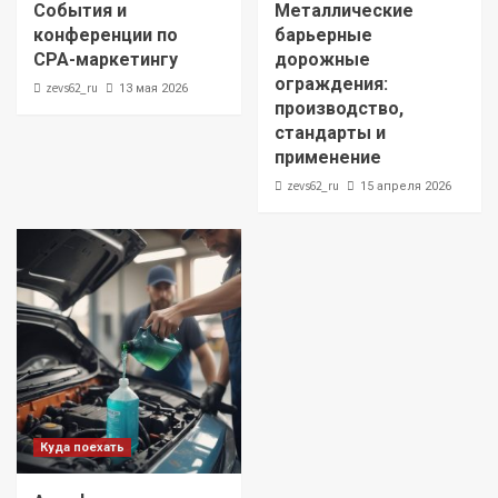
События и
Металлические
конференции по
барьерные
CPA-маркетингу
дорожные
ограждения:
zevs62_ru
13 мая 2026
производство,
стандарты и
применение
zevs62_ru
15 апреля 2026
Куда поехать