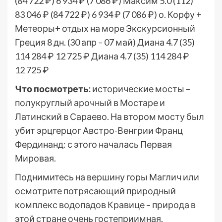
(84 722 ₽)
6 934 ₽
(7 086 ₽)
Максим 5.0
(112)
83 046 ₽
(84 722 ₽)
6 934 ₽
(7 086 ₽)
о. Корфу +
Метеоры+ отдых на море Экскурсионный
Греция
8 дн.
(30 апр – 07 май)
Диана 4.7
(35)
114 284 ₽
12 725 ₽
Диана 4.7
(35)
114 284 ₽
12 725 ₽
Что посмотреть:
исторические мосты –
полукруглый арочный в Мостаре и
Латинский в Сараево. На втором мосту был
убит эрцгерцог Австро-Венгрии Франц
Фердинанд: с этого началась Первая
Мировая.
Поднимитесь на вершину горы Маглич или
осмотрите потрясающий природный
комплекс водопадов Кравице – природа в
этой стране очень гостеприимная.