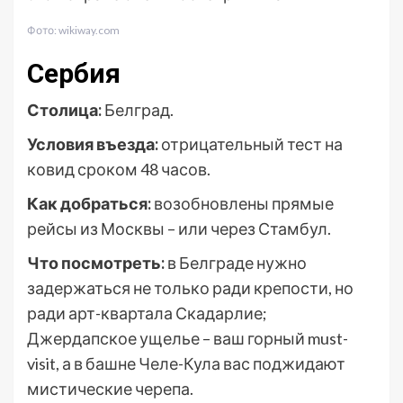
Фото: wikiway.com
Сербия
Столица:
Белград.
Условия въезда:
отрицательный тест на
ковид сроком 48 часов.
Как добраться:
возобновлены прямые
рейсы из Москвы – или через Стамбул.
Что посмотреть:
в Белграде нужно
задержаться не только ради крепости, но
ради арт-квартала Скадарлие;
Джердапское ущелье – ваш горный must-
visit, а в башне Челе-Кула вас поджидают
мистические черепа.