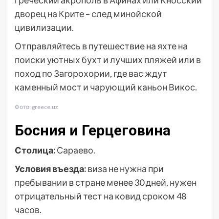
дворец на Крите – след минойской
цивилизации.
Отправляйтесь в путешествие на яхте на
поиски уютных бухт и лучших пляжей или в
поход по Загорохории, где вас ждут
каменный мост и чарующий каньон Викос.
Фото: greece.uz
Босния и Герцеговина
Столица:
Сараево.
Условия въезда:
виза не нужна при
пребывании в стране менее 30 дней, нужен
отрицательный тест на ковид сроком 48
часов.