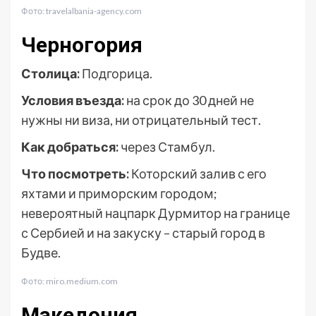
Фото: travelalbania-agency.com
Черногория
Столица:
Подгорица.
Условия въезда:
на срок до 30 дней не
нужны ни виза, ни отрицательный тест.
Как добраться:
через Стамбул.
Что посмотреть:
Которский залив с его
яхтами и приморским городом;
невероятный нацпарк Дурмитор на границе
с Сербией и на закуску – старый город в
Будве.
Фото: miro.medium.com
Македония