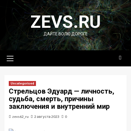
Перейти
к
ZEVS.RU
содержимому
ДАЙТЕ ВОЛЮ ДОРОГЕ
Основное
меню
Uncategorised
Стрельцов Эдуард — личность,
судьба, смерть, причины
заключения и внутренний мир
zevs62_ru
2 августа 2023
0