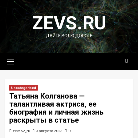
Перейти
к
ZEVS.RU
содержимому
ДАЙТЕ ВОЛЮ ДОРОГЕ
Основное
меню
Uncategorised
Татьяна Колганова —
талантливая актриса, ее
биография и личная жизнь
раскрыты в статье
zevs62_ru
3 августа 2023
0