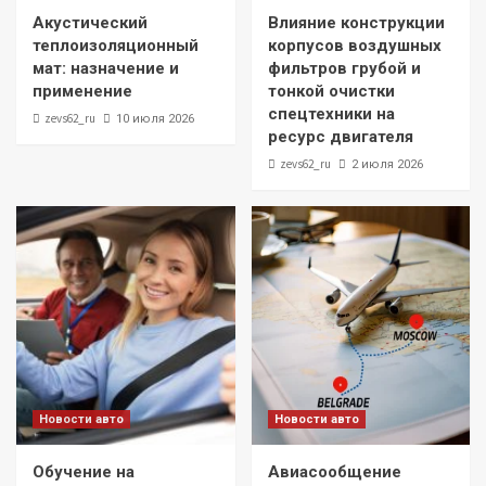
Акустический
Влияние конструкции
теплоизоляционный
корпусов воздушных
мат: назначение и
фильтров грубой и
применение
тонкой очистки
спецтехники на
zevs62_ru
10 июля 2026
ресурс двигателя
zevs62_ru
2 июля 2026
Новости авто
Новости авто
Обучение на
Авиасообщение