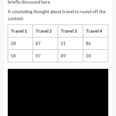
briefly discussed here.
A concluding thought about travel to round off the
content.
Travel 1
Travel 2
Travel 3
Travel 4
28
87
31
86
58
97
49
38