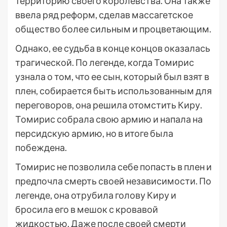
территорию своего королевства. Она также
ввела ряд реформ, сделав массагетское
общество более сильным и процветающим.
Однако, ее судьба в конце концов оказалась
трагической. По легенде, когда Томирис
узнала о том, что ее сын, который был взят в
плен, собирается быть использованным для
переговоров, она решила отомстить Киру.
Томирис собрала свою армию и напала на
персидскую армию, но в итоге была
побеждена.
Томирис не позволила себе попасть в плен и
предпочла смерть своей независимости. По
легенде, она отрубила голову Киру и
бросила его в мешок с кровавой
жидкостью. Даже после своей смерти