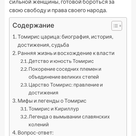
сильной женщины, готовой бороться за
свою свободу и права своего народа.
Содержание
Томирис царица: биография, история,
достижения, судьба
Ранняя жизнь и восхождение к власти
Детство и юность Томирис
Покорение соседних племен и
объединение великих степей
Царство Томирис: правление и
достижения
Мифы и легенды о Томирис
Томирис и Кириллур
Легенда о вымывании славянских
колений
Вопрос-ответ: