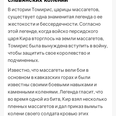
В истории Томирис, царицы массагетов,
существует одна знаменитая легенда о ее
жестокости и бессердечности. Согласно
этой легенде, когда войско персидского
царя Кира вторглось на земли массагетов,
Томирис была вынуждена вступить в войну,
чтобы защитить свое королевство и
подчиненных.
Известно, что массагеты вели бои в
основном в кавказских горах и были
известны своими боевыми навыками и
каменными коленями. Легенда гласит, что
во время одной из битв, Кир взял несколько
пленных массагетов и дал приказ вымыть
колени своего солдата кровью этих