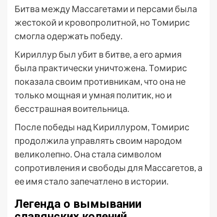
Битва между Массагетами и персами была
жестокой и кровопролитной, но Томирис
смогла одержать победу.
Кириллур был убит в битве, а его армия
была практически уничтожена. Томирис
показала своим противникам, что она не
только мощная и умная политик, но и
бесстрашная воительница.
После победы над Кириллуром, Томирис
продолжила управлять своим народом
великолепно. Она стала символом
сопротивления и свободы для Массагетов, а
ее имя стало запечатлено в истории.
Легенда о вымывании
славянских колений