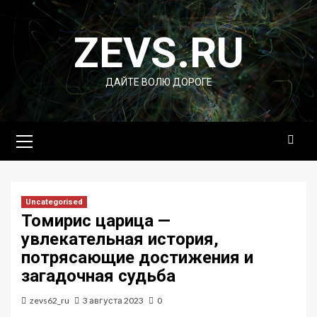
Перейти
к
ZEVS.RU
содержимому
ДАЙТЕ ВОЛЮ ДОРОГЕ
Основное
меню
Uncategorised
Томирис царица —
увлекательная история,
потрясающие достижения и
загадочная судьба
zevs62_ru
3 августа 2023
0