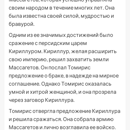
своим народом в течение многих лет. Она
была известна своей силой, мудростью и
бравурой.
Одним из ее значимых достижений было
сражение с персидским царем
Кириллуром. Кириллур, желая расширить
свою империю, решил захватить земли
Массагетов. Он послал Томирис
предложение о браке, в надежде на мирное
соглашение. Однако Томирис оказалась
умной и хитрой женщиной, и она прозрела
через заговор Кириллура.
Томирис отвергла предложение Кириллура
и решила сражаться. Она собрала армию
Массагетов и лично возглавила ее войско.