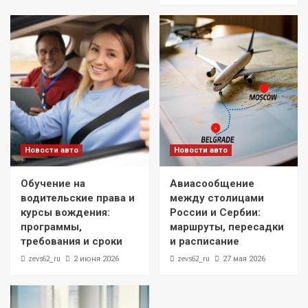
Новости авто
Новости авто
Обучение на
Авиасообщение
водительские права и
между столицами
курсы вождения:
России и Сербии:
программы,
маршруты, пересадки
требования и сроки
и расписание
zevs62_ru
zevs62_ru
2 июня 2026
27 мая 2026