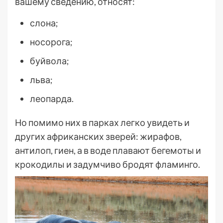
вашему сведению, относят:
слона;
носорога;
буйвола;
льва;
леопарда.
Но помимо них в парках легко увидеть и
других африканских зверей: жирафов,
антилоп, гиен, а в воде плавают бегемоты и
крокодилы и задумчиво бродят фламинго.