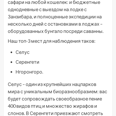
сафари на любой кошелек: и бюджетные
однодневные с выездом на лодке с
Занзибара, и полноценные экспедиции на
несколько дней с остановками в лоджах –
оборудованных бунгало посреди саванны.
Наш топ-3 мест для наблюдения таков:
Селус
Серенгети
Нгоронгоро.
Селус – один из крупнейших нацпарков
мира с уникальным биоразнообразием: вас
будет сопровождать своеобразное пение
400 видов птиц и множество жирафов и
слонов. В Серенгети приезжают смотреть