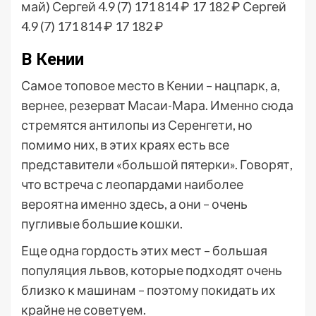
май)
Сергей 4.9
(7)
171 814 ₽
17 182 ₽
Сергей
4.9
(7)
171 814 ₽
17 182 ₽
В Кении
Самое топовое место в Кении – нацпарк, а,
вернее, резерват Масаи-Мара. Именно сюда
стремятся антилопы из Серенгети, но
помимо них, в этих краях есть все
представители «большой пятерки». Говорят,
что встреча с леопардами наиболее
вероятна именно здесь, а они – очень
пугливые большие кошки.
Еще одна гордость этих мест – большая
популяция львов, которые подходят очень
близко к машинам – поэтому покидать их
крайне не советуем.