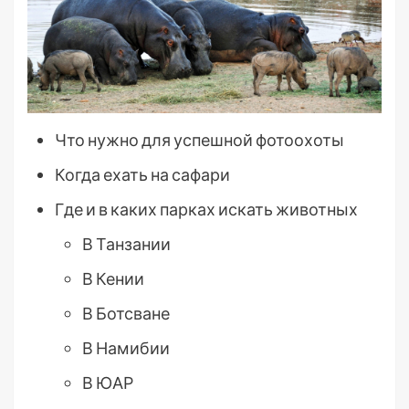
Что нужно для успешной фотоохоты
Когда ехать на сафари
Где и в каких парках искать животных
В Танзании
В Кении
В Ботсване
В Намибии
В ЮАР