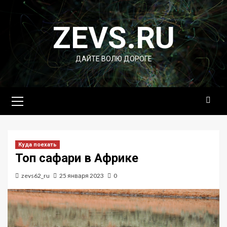
Перейти
к
ZEVS.RU
содержимому
ДАЙТЕ ВОЛЮ ДОРОГЕ
Основное
меню
Куда поехать
Топ сафари в Африке
zevs62_ru
25 января 2023
0