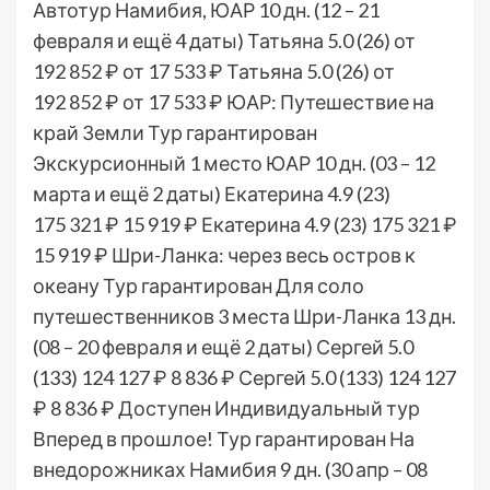
Автотур Намибия, ЮАР
10 дн.
(12 – 21
февраля и ещё 4 даты)
Татьяна 5.0
(26)
от
192 852 ₽
от 17 533 ₽
Татьяна 5.0
(26)
от
192 852 ₽
от 17 533 ₽
ЮАР: Путешествие на
край Земли Тур гарантирован
Экскурсионный 1 место ЮАР
10 дн.
(03 – 12
марта и ещё 2 даты)
Екатерина 4.9
(23)
175 321 ₽
15 919 ₽
Екатерина 4.9
(23)
175 321 ₽
15 919 ₽
Шри-Ланка: через весь остров к
океану Тур гарантирован Для соло
путешественников 3 места Шри-Ланка
13 дн.
(08 – 20 февраля и ещё 2 даты)
Сергей 5.0
(133)
124 127 ₽
8 836 ₽
Сергей 5.0
(133)
124 127
₽
8 836 ₽
Доступен Индивидуальный тур
Вперед в прошлое! Тур гарантирован На
внедорожниках Намибия
9 дн.
(30 апр – 08