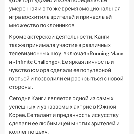
«Доктор Гудбай» и «Она победила». Ее
умеренная и в то же время эмоциональная
игра восхитила зрителей и принесла ей
множество поклонников.
Кроме актерской деятельности, Канги
также принимала участие в различных
телевизионных шоу, включая «Running Man»
и «Infinite Challenge». Ее яркая личность и
чувство юмора сделали ее популярной
гостьей и позволили ей раскрыться с новой
стороны.
Сегодня Канги является одной из самых
успешных и узнаваемых актрис в Южной
Корее. Ее талант и преданность искусству
сделали ее любимицей многих зрителей и
коллег по цеху.