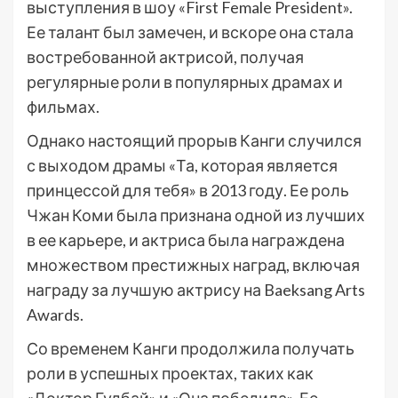
выступления в шоу «First Female President».
Ее талант был замечен, и вскоре она стала
востребованной актрисой, получая
регулярные роли в популярных драмах и
фильмах.
Однако настоящий прорыв Канги случился
с выходом драмы «Та, которая является
принцессой для тебя» в 2013 году. Ее роль
Чжан Коми была признана одной из лучших
в ее карьере, и актриса была награждена
множеством престижных наград, включая
награду за лучшую актрису на Baeksang Arts
Awards.
Со временем Канги продолжила получать
роли в успешных проектах, таких как