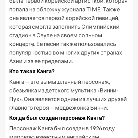
была первой корейской артисткой, которая
попала на обложку журнала TIME. Также
она является первой корейской певицей,
которая смогла заполнить Олимпийский
стадион в Сеуле на своем сольном
концерте. Ее песни также пользовались
популярностью во многих других странах
Азии и за ее пределами.
Кто такая Канга?
Канга — это вымышленный персонаж,
обезьянка из детского мультика «Винни-
Пух». Она является одним из лучших друзей
главного героя — медвежонка Винни.
Когда был создан персонаж Канга?
Персонаж Канга был создан в 1926 году
мировою известным английским