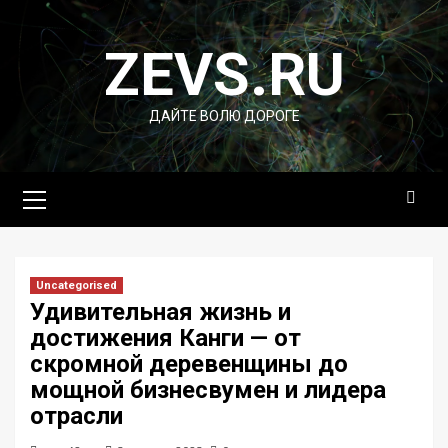
Перейти
к
ZEVS.RU
содержимому
ДАЙТЕ ВОЛЮ ДОРОГЕ
Основное
меню
Uncategorised
Удивительная жизнь и
достижения Канги — от
скромной деревенщины до
мощной бизнесвумен и лидера
отрасли