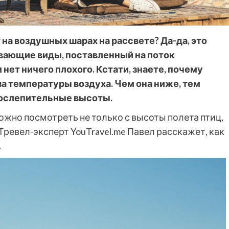
 на воздушных шарах на рассвете? Да-да, это
живающие виды, поставленный на поток
нет ничего плохого. Кстати, знаете, почему
за температуры воздуха. Чем она ниже, тем
 ослепительные высоты.
ожно посмотреть не только с высоты полета птиц,
 Тревел-эксперт YouTravel.me Павел расскажет, как
.