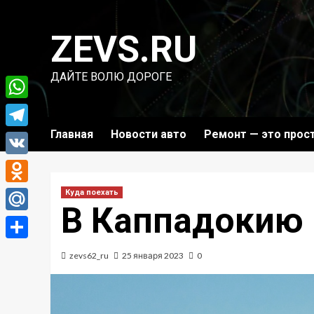
Перейти
к
ZEVS.RU
содержимому
ДАЙТЕ ВОЛЮ ДОРОГЕ
WhatsApp
Главная
Новости авто
Ремонт — это прос
Telegram
VK
Odnoklassniki
Куда поехать
В Каппадокию 
Mail.Ru
Отправить
zevs62_ru
25 января 2023
0