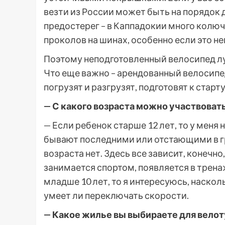
везти из России может быть на порядок д
предостерег – в Каппадокии много колю
проколов на шинах, особенно если это 
Поэтому неподготовленный велосипед лу
Что еще важно – арендованный велосипед
погрузят и разгрузят, подготовят к стар
— С какого возраста можно участвовать
— Если ребенок старше 12 лет, то у меня 
бывают последними или отстающими в гр
возраста нет. Здесь все зависит, конечно
занимается спортом, появляется в трена
младше 10 лет, то я интересуюсь, наско
умеет ли переключать скорости.
— Какое жилье вы выбираете для велот