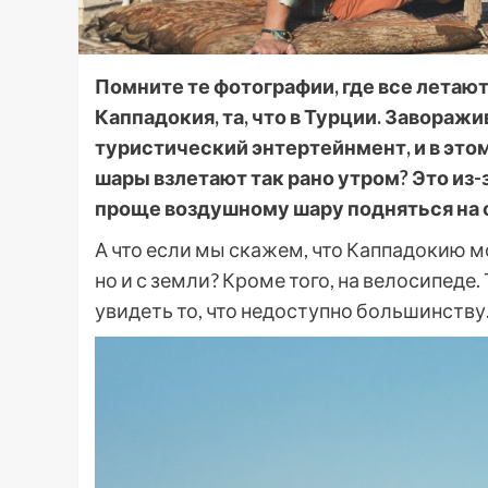
Помните те фотографии, где все летают
Каппадокия, та, что в Турции. Завора
туристический энтертейнмент, и в этом 
шары взлетают так рано утром? Это из-
проще воздушному шару подняться на
А что если мы скажем, что Каппадокию м
но и с земли? Кроме того, на велосипеде.
увидеть то, что недоступно большинству