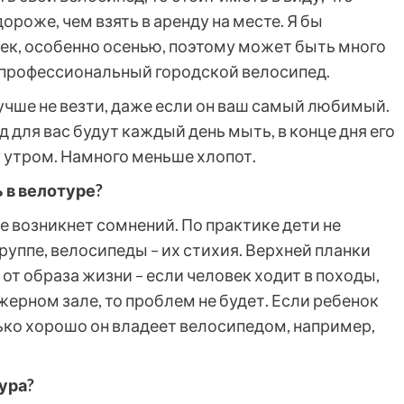
ороже, чем взять в аренду на месте. Я бы
чек, особенно осенью, поэтому может быть много
непрофессиональный городской велосипед.
чше не везти, даже если он ваш самый любимый.
 для вас будут каждый день мыть, в конце дня его
ту утром. Намного меньше хлопот.
 в велотуре?
не возникнет сомнений. По практике дети не
уппе, велосипеды – их стихия. Верхней планки
, от образа жизни – если человек ходит в походы,
жерном зале, то проблем не будет. Если ребенок
лько хорошо он владеет велосипедом, например,
ура?