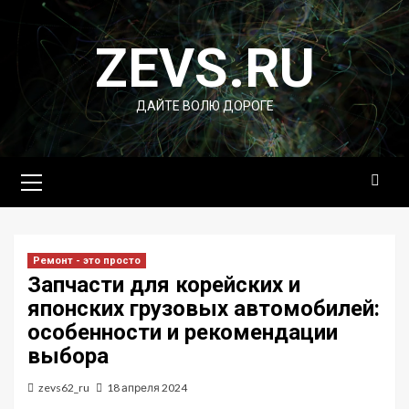
Перейти
к
ZEVS.RU
содержимому
ДАЙТЕ ВОЛЮ ДОРОГЕ
Основное
меню
Ремонт - это просто
Запчасти для корейских и
японских грузовых автомобилей:
особенности и рекомендации
выбора
zevs62_ru
18 апреля 2024