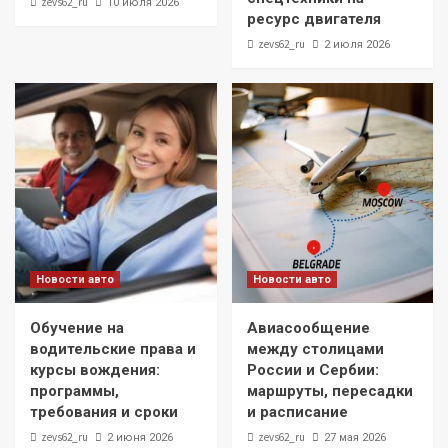
zevs62_ru
10 июля 2026
ресурс двигателя
zevs62_ru
2 июля 2026
Новости авто
Новости авто
Обучение на
Авиасообщение
водительские права и
между столицами
курсы вождения:
России и Сербии:
программы,
маршруты, пересадки
требования и сроки
и расписание
zevs62_ru
zevs62_ru
2 июня 2026
27 мая 2026