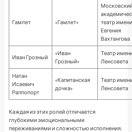
Московски
академиче
Гамлет
«Гамлет»
театр имен
Евгения
Вахтангова
«Иван
Театр имен
Иван Грозный
Грозный»
Ленсовета
Натан
«Капитанская
Театр имен
Исаевич
дочка»
Ленсовета
Раппопорт
Каждая из этих ролей отличается
глубокими эмоциональными
переживаниями и сложностью исполнения.