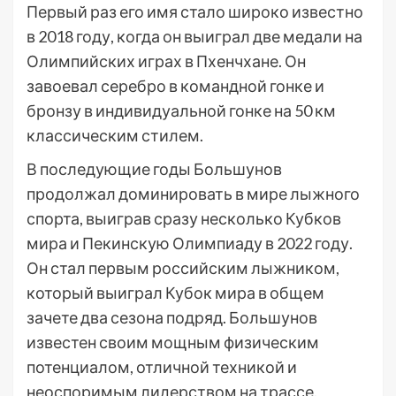
Первый раз его имя стало широко известно
в 2018 году, когда он выиграл две медали на
Олимпийских играх в Пхенчхане. Он
завоевал серебро в командной гонке и
бронзу в индивидуальной гонке на 50 км
классическим стилем.
В последующие годы Большунов
продолжал доминировать в мире лыжного
спорта, выиграв сразу несколько Кубков
мира и Пекинскую Олимпиаду в 2022 году.
Он стал первым российским лыжником,
который выиграл Кубок мира в общем
зачете два сезона подряд. Большунов
известен своим мощным физическим
потенциалом, отличной техникой и
неоспоримым лидерством на трассе.