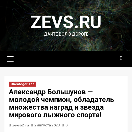
Перейти
к
ZEVS.RU
содержимому
ДАЙТЕ ВОЛЮ ДОРОГЕ
Основное
меню
Uncategorised
Александр Большунов —
молодой чемпион, обладатель
множества наград и звезда
мирового лыжного спорта!
zevs62_ru
2 августа 2023
0