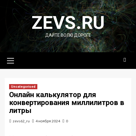
Перейти
к
ZEVS.RU
содержимому
ДАЙТЕ ВОЛЮ ДОРОГЕ
Основное
меню
Uncategorised
Онлайн калькулятор для
конвертирования миллилитров в
литры
zevs62_ru
4 ноября 2024
0