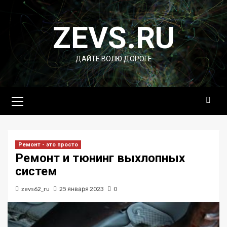
Перейти
к
ZEVS.RU
содержимому
ДАЙТЕ ВОЛЮ ДОРОГЕ
Основное
меню
Ремонт - это просто
Ремонт и тюнинг выхлопных
систем
zevs62_ru
25 января 2023
0