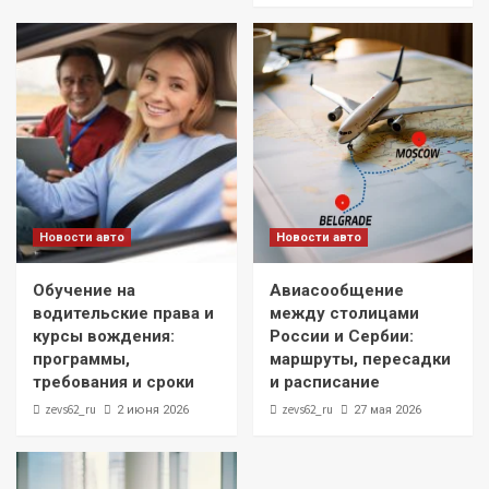
Новости авто
Новости авто
Обучение на
Авиасообщение
водительские права и
между столицами
курсы вождения:
России и Сербии:
программы,
маршруты, пересадки
требования и сроки
и расписание
zevs62_ru
zevs62_ru
2 июня 2026
27 мая 2026