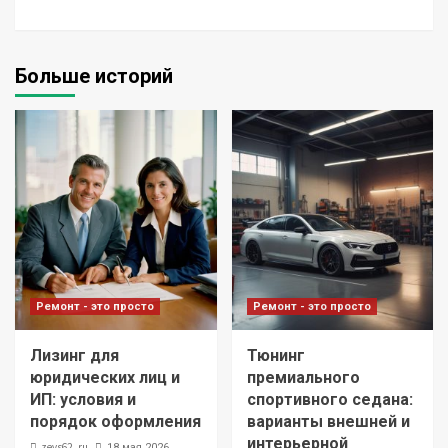
Больше историй
Ремонт - это просто
Ремонт - это просто
Лизинг для
Тюнинг
юридических лиц и
премиального
ИП: условия и
спортивного седана:
порядок оформления
варианты внешней и
интерьерной
zevs62_ru
18 мая 2026