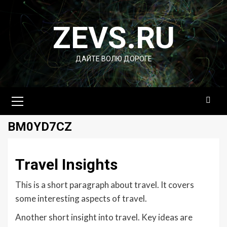
Перейти
к
ZEVS.RU
содержимому
ДАЙТЕ ВОЛЮ ДОРОГЕ
Основное
меню
BM0YD7CZ
Travel Insights
This is a short paragraph about travel. It covers
some interesting aspects of travel.
Another short insight into travel. Key ideas are