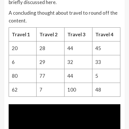
briefly discussed here.
A concluding thought about travel to round off the
content.
Travel 1
Travel 2
Travel 3
Travel 4
20
28
44
45
6
29
32
33
80
77
44
5
62
7
100
48