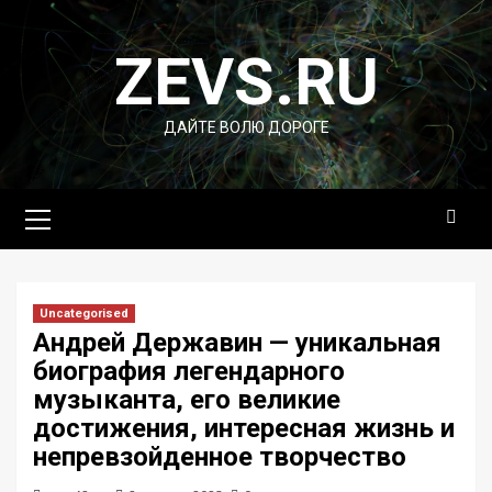
Перейти
к
ZEVS.RU
содержимому
ДАЙТЕ ВОЛЮ ДОРОГЕ
Основное
меню
Uncategorised
Андрей Державин — уникальная
биография легендарного
музыканта, его великие
достижения, интересная жизнь и
непревзойденное творчество