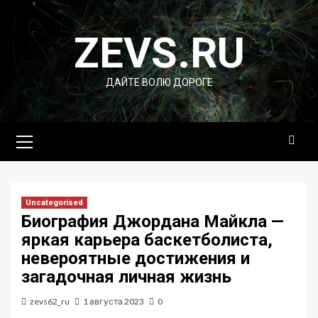
Перейти
к
ZEVS.RU
содержимому
ДАЙТЕ ВОЛЮ ДОРОГЕ
Основное
меню
Uncategorised
Биография Джордана Майкла —
яркая карьера баскетболиста,
невероятные достижения и
загадочная личная жизнь
zevs62_ru
1 августа 2023
0