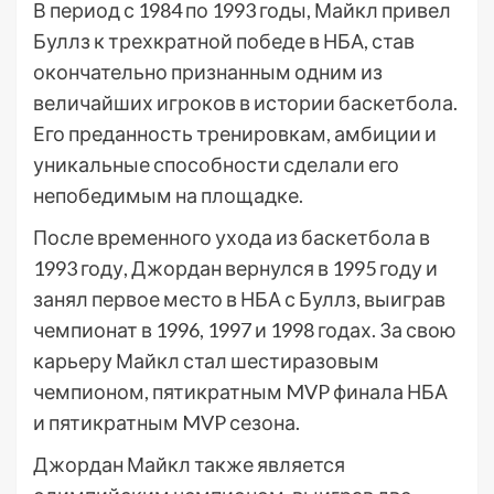
В период с 1984 по 1993 годы, Майкл привел
Буллз к трехкратной победе в НБА, став
окончательно признанным одним из
величайших игроков в истории баскетбола.
Его преданность тренировкам, амбиции и
уникальные способности сделали его
непобедимым на площадке.
После временного ухода из баскетбола в
1993 году, Джордан вернулся в 1995 году и
занял первое место в НБА с Буллз, выиграв
чемпионат в 1996, 1997 и 1998 годах. За свою
карьеру Майкл стал шестиразовым
чемпионом, пятикратным MVP финала НБА
и пятикратным MVP сезона.
Джордан Майкл также является