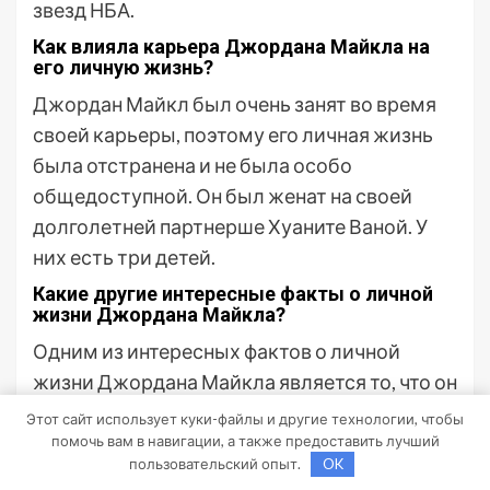
звезд НБА.
Как влияла карьера Джордана Майкла на
его личную жизнь?
Джордан Майкл был очень занят во время
своей карьеры, поэтому его личная жизнь
была отстранена и не была особо
общедоступной. Он был женат на своей
долголетней партнерше Хуаните Ваной. У
них есть три детей.
Какие другие интересные факты о личной
жизни Джордана Майкла?
Одним из интересных фактов о личной
жизни Джордана Майкла является то, что он
также был частичным владельцем
Этот сайт использует куки-файлы и другие технологии, чтобы
команды «Шарлотт Хорнетс» в НБА. Он
помочь вам в навигации, а также предоставить лучший
пользовательский опыт.
OK
также был известен своими