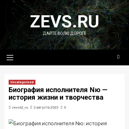
Перейти
к
ZEVS.RU
содержимому
ДАЙТЕ ВОЛЮ ДОРОГЕ
Основное
меню
Uncategorised
Биография исполнителя Nю —
история жизни и творчества
zevs62_ru
2 августа 2023
0