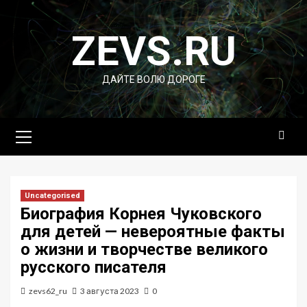
Перейти
к
ZEVS.RU
содержимому
ДАЙТЕ ВОЛЮ ДОРОГЕ
Основное
меню
Uncategorised
Биография Корнея Чуковского
для детей — невероятные факты
о жизни и творчестве великого
русского писателя
zevs62_ru
3 августа 2023
0