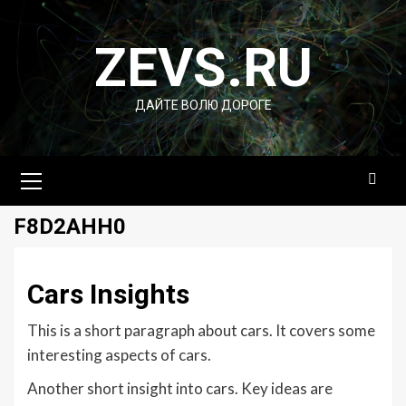
Перейти
к
ZEVS.RU
содержимому
ДАЙТЕ ВОЛЮ ДОРОГЕ
Основное
меню
F8D2AHH0
Cars Insights
This is a short paragraph about cars. It covers some
interesting aspects of cars.
Another short insight into cars. Key ideas are