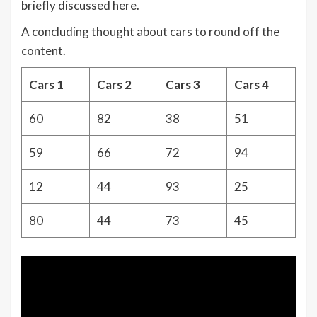
briefly discussed here.
A concluding thought about cars to round off the
content.
Cars 1
Cars 2
Cars 3
Cars 4
60
82
38
51
59
66
72
94
12
44
93
25
80
44
73
45